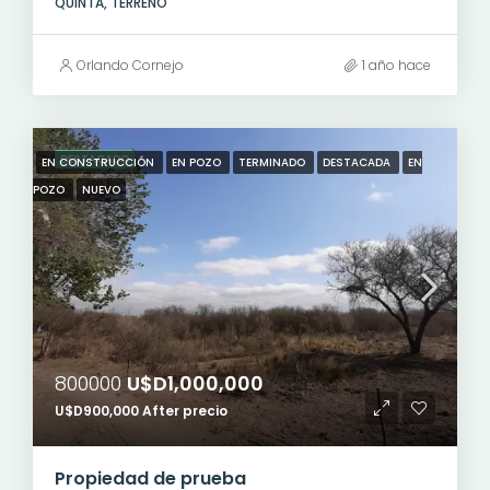
QUINTA, TERRENO
Orlando Cornejo
1 año hace
DESTACADO
EN CONSTRUCCIÓN
EN POZO
TERMINADO
DESTACADA
EN
POZO
NUEVO
800000
U$D1,000,000
U$D900,000 After precio
Propiedad de prueba