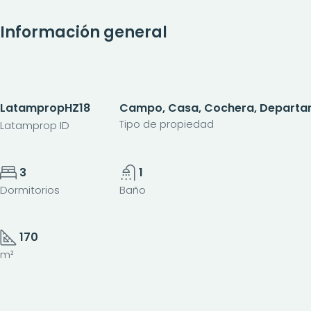
Información general
LatampropHZ18
Campo, Casa, Cochera, Departame
Tipo de propiedad
Latamprop ID
3
1
Dormitorios
Baño
170
m²