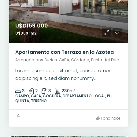
U$D159,000
U$D691 m2
Apartamento con Terraza en la Azotea
Armação dos Búzios, CABA, Córdoba, Punta del Este, Rosario, Santiago de Chile, Valparaíso, Villa Dolores, Viña del Mar, Mariano Moreno, General San Martín, Río Grande, Municipio de Río Grande, Departamento Río Grande, Tierra del Fuego, 9420, Argentina
Lorem ipsum dolor sit amet, consectetuer
adipiscing elit, sed diam nonummy...
3
2
3
230
m²
CAMPO, CASA, COCHERA, DEPARTAMENTO, LOCAL, PH,
QUINTA, TERRENO
1 año hace