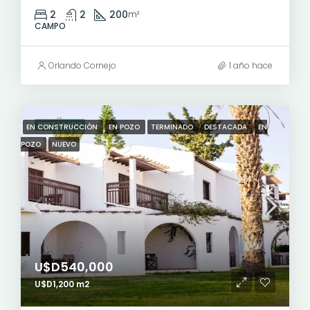
2
2
200
m²
CAMPO
Orlando Cornejo
1 año hace
DESTACADO
EN CONSTRUCCIÓN
EN POZO
TERMINADO
DESTACADA
EN
POZO
NUEVO
U$D540,000
U$D1,200 m2