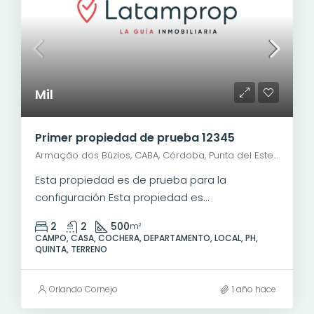
Mil
Primer propiedad de prueba 12345
Armação dos Búzios, CABA, Córdoba, Punta del Este, Rosario, Santiago de Chile, Valparaíso, Villa Dolores, Viña del Mar, Avenida José Bento Ribeiro Dantas
Esta propiedad es de prueba para la
configuración Esta propiedad es...
2
2
500
m²
CAMPO, CASA, COCHERA, DEPARTAMENTO, LOCAL, PH,
QUINTA, TERRENO
Orlando Cornejo
1 año hace