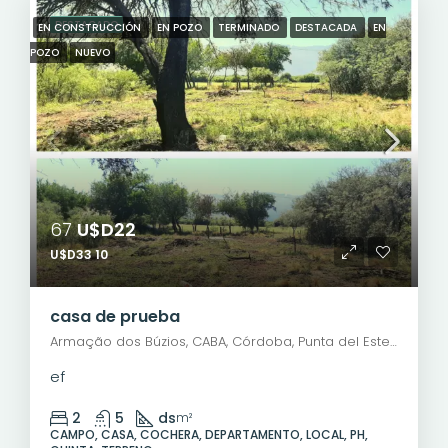
DESTACADO
EN CONSTRUCCIÓN
EN POZO
TERMINADO
DESTACADA
EN
POZO
NUEVO
67
U$D22
U$D33 10
casa de prueba
Armação dos Búzios, CABA, Córdoba, Punta del Este, Rosario, Santiago de Chile, Valparaíso, Villa Dolores, Viña del Mar, Pedro C. Molina, Barrio Cura Brochero, Villa Dolores, Municipio de Villa Dolores, Pedanía Dolores, Departamento San Javier, Córdoba, X5870, Argentina
ef
2
5
ds
m²
CAMPO, CASA, COCHERA, DEPARTAMENTO, LOCAL, PH,