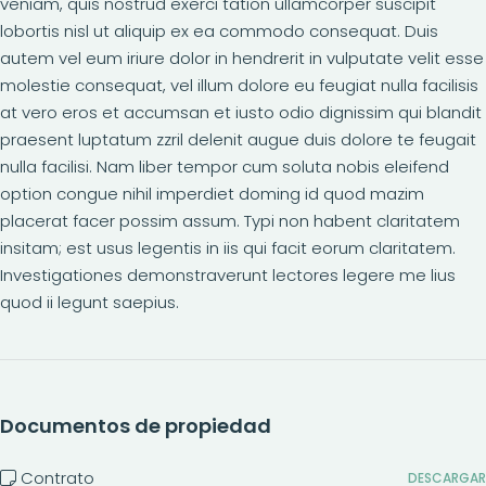
veniam, quis nostrud exerci tation ullamcorper suscipit
lobortis nisl ut aliquip ex ea commodo consequat. Duis
autem vel eum iriure dolor in hendrerit in vulputate velit esse
molestie consequat, vel illum dolore eu feugiat nulla facilisis
at vero eros et accumsan et iusto odio dignissim qui blandit
praesent luptatum zzril delenit augue duis dolore te feugait
nulla facilisi. Nam liber tempor cum soluta nobis eleifend
option congue nihil imperdiet doming id quod mazim
placerat facer possim assum. Typi non habent claritatem
insitam; est usus legentis in iis qui facit eorum claritatem.
Investigationes demonstraverunt lectores legere me lius
quod ii legunt saepius.
Documentos de propiedad
Contrato
DESCARGAR