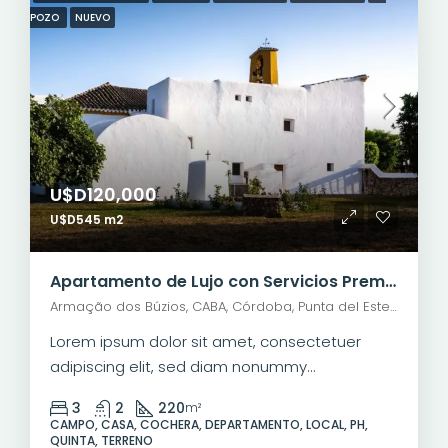
POZO
NUEVO
U$D120,000
U$D545 m2
Apartamento de Lujo con Servicios Premium
Armação dos Búzios, CABA, Córdoba, Punta del Este, Rosario, Santiago de Chile, Valparaíso, Villa Dolores, Viña del Mar
Lorem ipsum dolor sit amet, consectetuer
adipiscing elit, sed diam nonummy...
3
2
220
m²
CAMPO, CASA, COCHERA, DEPARTAMENTO, LOCAL, PH,
QUINTA, TERRENO