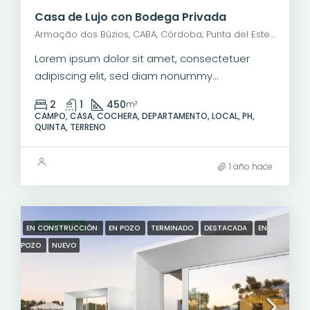
Casa de Lujo con Bodega Privada
Armação dos Búzios, CABA, Córdoba, Punta del Este, Rosario, Santiago de Chile, Valparaíso, Villa Dolores, Viña del Mar
Lorem ipsum dolor sit amet, consectetuer
adipiscing elit, sed diam nonummy...
2
1
450
m²
CAMPO, CASA, COCHERA, DEPARTAMENTO, LOCAL, PH,
QUINTA, TERRENO
1 año hace
DESTACADO
EN CONSTRUCCIÓN
EN POZO
TERMINADO
DESTACADA
EN
POZO
NUEVO