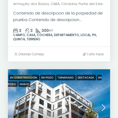
Armação dos Búzios, CABA, Córdoba, Punta del Este, Rosario, Santiago de Chile, Valparaíso, Villa Dolores, Viña del Mar, 9 de Julio, Avenida Presidente Roque Sáenz Peña, Microcentro, San Nicolás, Buenos Aires, Comuna 1, Ciudad Autónoma de Buenos Aires, 1035, Argentina
Contenido de descripcion de la porpiedad de
prueba Contenido de descripcion...
3
3
300
m²
CAMPO, CASA, COCHERA, DEPARTAMENTO, LOCAL, PH,
QUINTA, TERRENO
Orlando Cornejo
1 año hace
DESTACADO
EN CONSTRUCCIÓN
EN POZO
TERMINADO
DESTACADA
EN
POZO
NUEVO