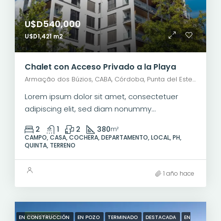
U$D540,000
U$D1,421 m2
Chalet con Acceso Privado a la Playa
Armação dos Búzios, CABA, Córdoba, Punta del Este, Rosario, Santiago de Chile, Valparaíso, Villa Dolores, Viña del Mar
Lorem ipsum dolor sit amet, consectetuer
adipiscing elit, sed diam nonummy...
2
1
2
380
m²
CAMPO, CASA, COCHERA, DEPARTAMENTO, LOCAL, PH,
QUINTA, TERRENO
1 año hace
DESTACADO
EN CONSTRUCCIÓN
EN POZO
TERMINADO
DESTACADA
EN