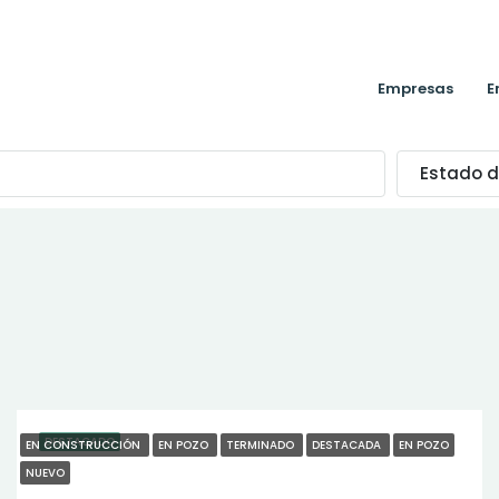
Empresas
E
Estado d
DESTACADO
EN CONSTRUCCIÓN
EN POZO
TERMINADO
DESTACADA
EN POZO
NUEVO