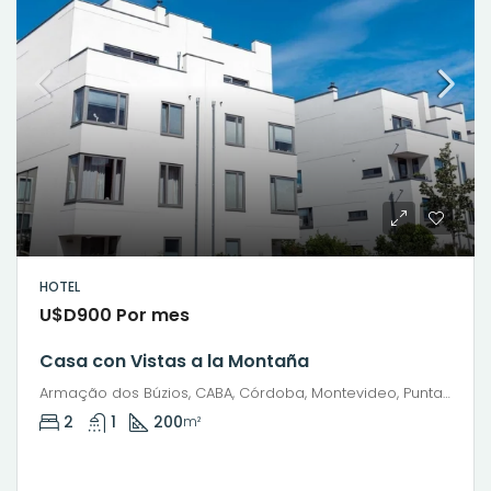
HOTEL
U$D900 Por mes
Casa con Vistas a la Montaña
Armação dos Búzios, CABA, Córdoba, Montevideo, Punta del Este, Rosario, Santiago de Chile, Valparaíso, Villa Dolores, Viña del Mar
2
1
200
m²