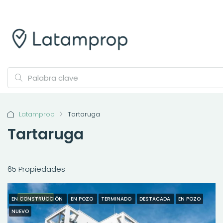
Latamprop
Tartaruga
Tartaruga
65 Propiedades
DESTACADO
EN CONSTRUCCIÓN
EN POZO
TERMINADO
DESTACADA
EN POZO
NUEVO