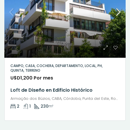
CAMPO, CASA, COCHERA, DEPARTAMENTO, LOCAL, PH,
QUINTA, TERRENO
U$D1,200 Por mes
Loft de Diseño en Edificio Histórico
Armação dos Búzios, CABA, Córdoba, Punta del Este, Rosario, Santiago de Chile, Valparaíso, Villa Dolores, Viña del Mar
2
1
230
m²