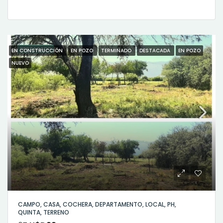
DESTACADO
EN CONSTRUCCIÓN
EN POZO
TERMINADO
DESTACADA
EN POZO
NUEVO
CAMPO, CASA, COCHERA, DEPARTAMENTO, LOCAL, PH,
QUINTA, TERRENO