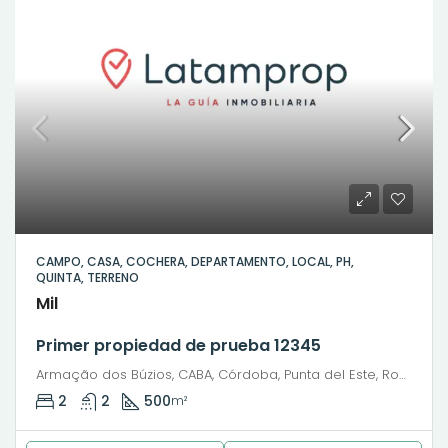
CAMPO, CASA, COCHERA, DEPARTAMENTO, LOCAL, PH,
QUINTA, TERRENO
Mil
Primer propiedad de prueba 12345
Armação dos Búzios, CABA, Córdoba, Punta del Este, Rosario, Santiago de Chile, Valparaíso, Villa Dolores, Viña del Mar, Avenida José Bento Ribeiro Dantas
2
2
500
m²