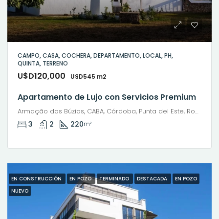
CAMPO, CASA, COCHERA, DEPARTAMENTO, LOCAL, PH,
QUINTA, TERRENO
U$D120,000
U$D545 m2
Apartamento de Lujo con Servicios Premium
Armação dos Búzios, CABA, Córdoba, Punta del Este, Rosario, Santiago de Chile, Valparaíso, Villa Dolores, Viña del Mar
3
2
220
m²
EN CONSTRUCCIÓN
EN POZO
TERMINADO
DESTACADA
EN POZO
NUEVO