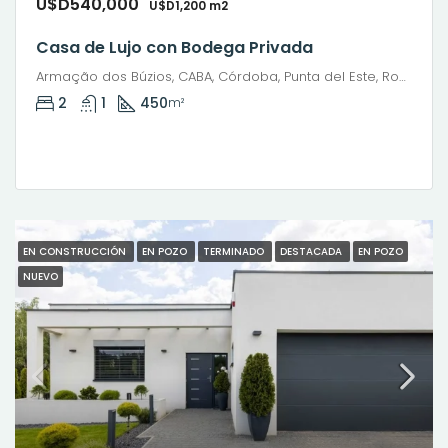
U$D540,000
U$D1,200 m2
Casa de Lujo con Bodega Privada
Armação dos Búzios, CABA, Córdoba, Punta del Este, Rosario, Santiago de Chile, Valparaíso, Villa Dolores, Viña del Mar
2
1
450
m²
EN CONSTRUCCIÓN
EN POZO
TERMINADO
DESTACADA
EN POZO
NUEVO