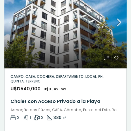
CAMPO, CASA, COCHERA, DEPARTAMENTO, LOCAL, PH,
QUINTA, TERRENO
U$D540,000
U$D1,421 m2
Chalet con Acceso Privado a la Playa
Armação dos Búzios, CABA, Córdoba, Punta del Este, Rosario, Santiago de Chile, Valparaíso, Villa Dolores, Viña del Mar
2
1
2
380
m²