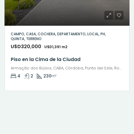
CAMPO, CASA, COCHERA, DEPARTAMENTO, LOCAL, PH,
QUINTA, TERRENO
U$D320,000
U$D1,391 m2
Piso en la Cima de la Ciudad
Armação dos Búzios, CABA, Córdoba, Punta del Este, Rosario, Santiago de Chile, Valparaíso, Villa Dolores, Viña del Mar
4
2
230
m²