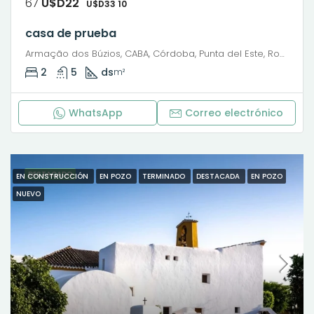
67
U$D22
U$D33 10
casa de prueba
Armação dos Búzios, CABA, Córdoba, Punta del Este, Rosario, Santiago de Chile, Valparaíso, Villa Dolores, Viña del Mar, Pedro C. Molina, Barrio Cura Brochero, Villa Dolores, Municipio de Villa Dolores, Pedanía Dolores, Departamento San Javier, Córdoba, X5870, Argentina
2
5
ds
m²
WhatsApp
Correo electrónico
DESTACADO
EN CONSTRUCCIÓN
EN POZO
TERMINADO
DESTACADA
EN POZO
NUEVO