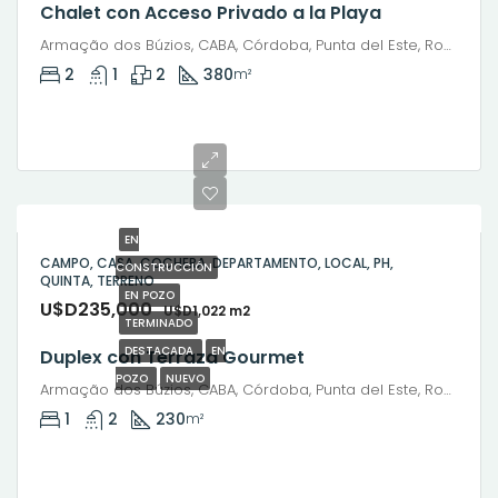
Chalet con Acceso Privado a la Playa
Armação dos Búzios, CABA, Córdoba, Punta del Este, Rosario, Santiago de Chile, Valparaíso, Villa Dolores, Viña del Mar
2
1
2
380
m²
EN
CAMPO, CASA, COCHERA, DEPARTAMENTO, LOCAL, PH,
CONSTRUCCIÓN
QUINTA, TERRENO
EN POZO
U$D235,000
U$D1,022 m2
TERMINADO
DESTACADA
EN
Duplex con Terraza Gourmet
POZO
NUEVO
Armação dos Búzios, CABA, Córdoba, Punta del Este, Rosario, Santiago de Chile, Valparaíso, Villa Dolores, Viña del Mar
1
2
230
m²