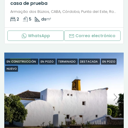
casa de prueba
Armação dos Búzios, CABA, Córdoba, Punta del Este, Rosario, Santiago de Chile, Valparaíso, Villa Dolores, Viña del Mar, Pedro C. Molina, Barrio Cura Brochero, Villa Dolores, Municipio de Villa Dolores, Pedanía Dolores, Departamento San Javier, Córdoba, X5870, Argentina
2
5
ds
m²
WhatsApp
Correo electrónico
DESTACADO
EN CONSTRUCCIÓN
EN POZO
TERMINADO
DESTACADA
EN POZO
NUEVO