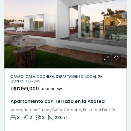
CAMPO, CASA, COCHERA, DEPARTAMENTO, LOCAL, PH,
QUINTA, TERRENO
U$D159,000
U$D691 m2
Apartamento con Terraza en la Azotea
Armação dos Búzios, CABA, Córdoba, Punta del Este, Rosario, Santiago de Chile, Valparaíso, Villa Dolores, Viña del Mar, Mariano Moreno, General San Martín, Río Grande, Municipio de Río Grande, Departamento Río Grande, Tierra del Fuego, 9420, Argentina
3
2
3
230
m²