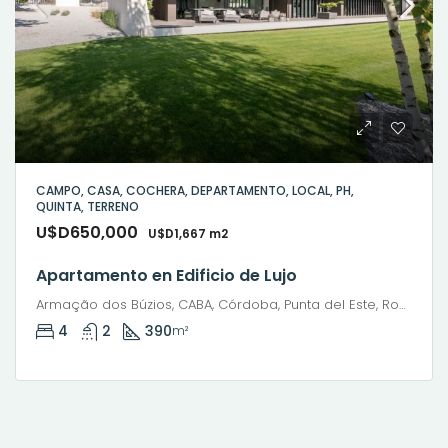
CAMPO, CASA, COCHERA, DEPARTAMENTO, LOCAL, PH,
QUINTA, TERRENO
U$D650,000
U$D1,667 m2
Apartamento en Edificio de Lujo
Armação dos Búzios, CABA, Córdoba, Punta del Este, Rosario, Santiago de Chile, Valparaíso, Villa Dolores, Viña del Mar
4
2
390
m²