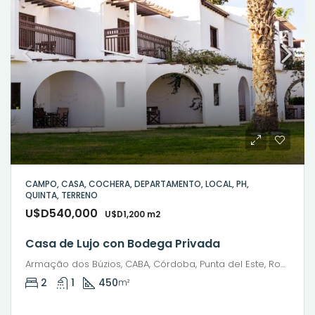
CAMPO, CASA, COCHERA, DEPARTAMENTO, LOCAL, PH,
QUINTA, TERRENO
U$D540,000
U$D1,200 m2
Casa de Lujo con Bodega Privada
Armação dos Búzios, CABA, Córdoba, Punta del Este, Rosario, Santiago de Chile, Valparaíso, Villa Dolores, Viña del Mar
2
1
450
m²