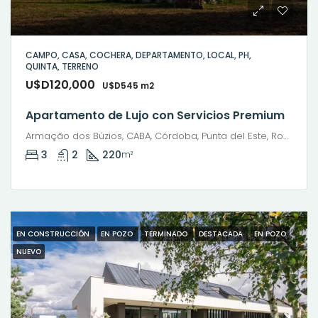
CAMPO, CASA, COCHERA, DEPARTAMENTO, LOCAL, PH,
QUINTA, TERRENO
U$D120,000
U$D545 m2
Apartamento de Lujo con Servicios Premium
Armação dos Búzios, CABA, Córdoba, Punta del Este, Rosario, Santiago de Chile, Valparaíso, Villa Dolores, Viña del Mar
3
2
220
m²
EN CONSTRUCCIÓN
EN POZO
TERMINADO
DESTACADA
EN POZO
NUEVO