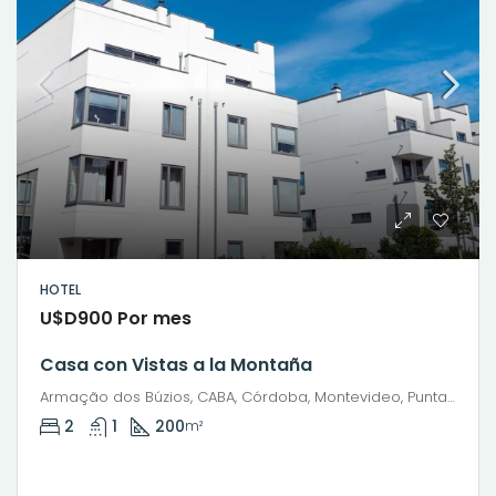
HOTEL
U$D900 Por mes
Casa con Vistas a la Montaña
Armação dos Búzios, CABA, Córdoba, Montevideo, Punta del Este, Rosario, Santiago de Chile, Valparaíso, Villa Dolores, Viña del Mar
2
1
200
m²