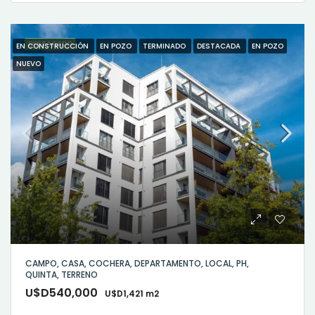
DESTACADO
EN CONSTRUCCIÓN
EN POZO
TERMINADO
DESTACADA
EN POZO
NUEVO
CAMPO, CASA, COCHERA, DEPARTAMENTO, LOCAL, PH,
QUINTA, TERRENO
U$D540,000
U$D1,421 m2