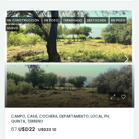
DESTACADO
EN CONSTRUCCIÓN
EN POZO
TERMINADO
DESTACADA
EN POZO
NUEVO
CAMPO, CASA, COCHERA, DEPARTAMENTO, LOCAL, PH,
QUINTA, TERRENO
67
U$D22
U$D33 10