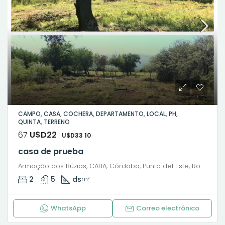
CAMPO, CASA, COCHERA, DEPARTAMENTO, LOCAL, PH,
QUINTA, TERRENO
67
U$D22
U$D33 10
casa de prueba
Armação dos Búzios, CABA, Córdoba, Punta del Este, Rosario, Santiago de Chile, Valparaíso, Villa Dolores, Viña del Mar, Pedro C. Molina, Barrio Cura Brochero, Villa Dolores, Municipio de Villa Dolores, Pedanía Dolores, Departamento San Javier, Córdoba, X5870, Argentina
2
5
ds
m²
WhatsApp
Correo electrónico