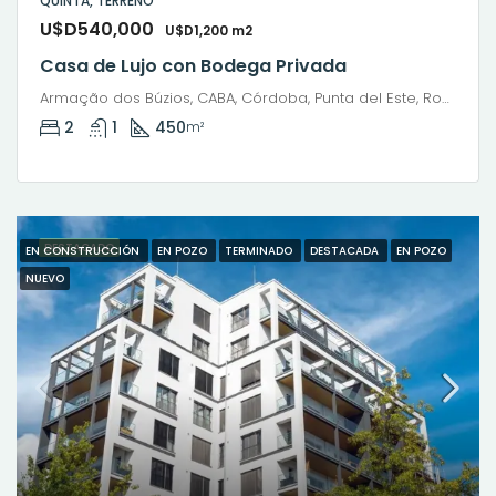
QUINTA, TERRENO
U$D540,000
U$D1,200 m2
Casa de Lujo con Bodega Privada
Armação dos Búzios, CABA, Córdoba, Punta del Este, Rosario, Santiago de Chile, Valparaíso, Villa Dolores, Viña del Mar
2
1
450
m²
DESTACADO
EN CONSTRUCCIÓN
EN POZO
TERMINADO
DESTACADA
EN POZO
NUEVO