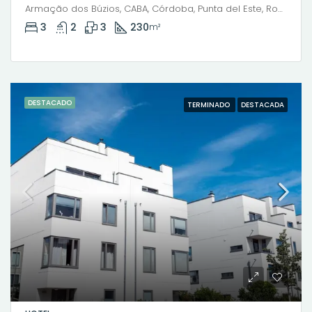
Armação dos Búzios, CABA, Córdoba, Punta del Este, Rosario, Santiago de Chile, Valparaíso, Villa Dolores, Viña del Mar, Mariano Moreno, General San Martín, Río Grande, Municipio de Río Grande, Departamento Río Grande, Tierra del Fuego, 9420, Argentina
3
2
3
230
m²
DESTACADO
TERMINADO
DESTACADA