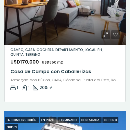
CAMPO, CASA, COCHERA, DEPARTAMENTO, LOCAL, PH,
QUINTA, TERRENO
U$D170,000
U$D850 m2
Casa de Campo con Caballerizas
Armação dos Búzios, CABA, Córdoba, Punta del Este, Rosario, Santiago de Chile, Valparaíso, Villa Dolores, Viña del Mar
1
1
200
m²
EN CONSTRUCCIÓN
EN POZO
TERMINADO
DESTACADA
EN POZO
NUEVO