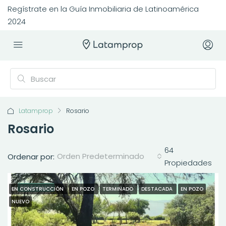
Regístrate en la Guía Inmobiliaria de Latinoamérica
2024
Latamprop
Rosario
Rosario
64
Orden Predeterminado
Ordenar por:
Propiedades
DESTACADO
EN CONSTRUCCIÓN
EN POZO
TERMINADO
DESTACADA
EN POZO
NUEVO