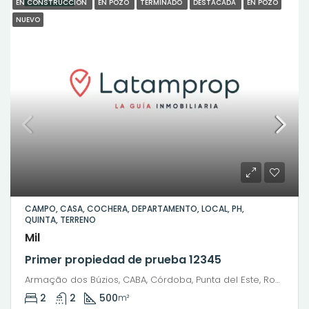
DESTACADO
EN CONSTRUCCIÓN
EN POZO
TERMINADO
DESTACADA
EN POZO
NUEVO
CAMPO, CASA, COCHERA, DEPARTAMENTO, LOCAL, PH,
QUINTA, TERRENO
Mil
Primer propiedad de prueba 12345
Armação dos Búzios, CABA, Córdoba, Punta del Este, Rosario, Santiago de Chile, Valparaíso, Villa Dolores, Viña del Mar, Avenida José Bento Ribeiro Dantas
2
2
500
m²