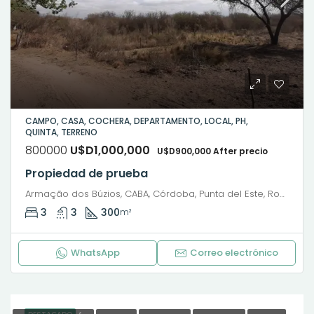
CAMPO, CASA, COCHERA, DEPARTAMENTO, LOCAL, PH,
QUINTA, TERRENO
800000
U$D1,000,000
U$D900,000 After precio
Propiedad de prueba
Armação dos Búzios, CABA, Córdoba, Punta del Este, Rosario, Santiago de Chile, Valparaíso, Villa Dolores, Viña del Mar, 9 de Julio, Avenida Presidente Roque Sáenz Peña, Microcentro, San Nicolás, Buenos Aires, Comuna 1, Ciudad Autónoma de Buenos Aires, 1035, Argentina
3
3
300
m²
WhatsApp
Correo electrónico