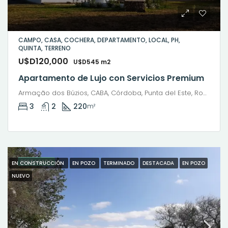
CAMPO, CASA, COCHERA, DEPARTAMENTO, LOCAL, PH,
QUINTA, TERRENO
U$D120,000
U$D545 m2
Apartamento de Lujo con Servicios Premium
Armação dos Búzios, CABA, Córdoba, Punta del Este, Rosario, Santiago de Chile, Valparaíso, Villa Dolores, Viña del Mar
3
2
220
m²
DESTACADO
EN CONSTRUCCIÓN
EN POZO
TERMINADO
DESTACADA
EN POZO
NUEVO