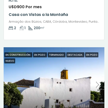
HOTEL
U$D900 Por mes
Casa con Vistas a la Montaña
Armação dos Búzios, CABA, Córdoba, Montevideo, Punta del Este, Rosario, Santiago de Chile, Valparaíso, Villa Dolores, Viña del Mar
2
1
200
m²
DESTACADO
EN CONSTRUCCIÓN
EN POZO
TERMINADO
DESTACADA
EN POZO
NUEVO