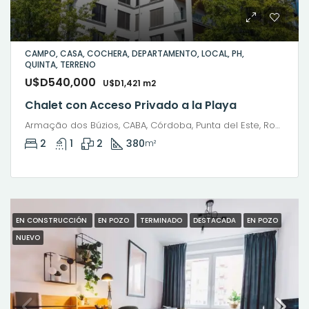
CAMPO, CASA, COCHERA, DEPARTAMENTO, LOCAL, PH,
QUINTA, TERRENO
U$D540,000
U$D1,421 m2
Chalet con Acceso Privado a la Playa
Armação dos Búzios, CABA, Córdoba, Punta del Este, Rosario, Santiago de Chile, Valparaíso, Villa Dolores, Viña del Mar
2
1
2
380
m²
EN CONSTRUCCIÓN
EN POZO
TERMINADO
DESTACADA
EN POZO
NUEVO