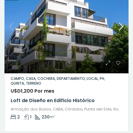
CAMPO, CASA, COCHERA, DEPARTAMENTO, LOCAL, PH,
QUINTA, TERRENO
U$D1,200 Por mes
Loft de Diseño en Edificio Histórico
Armação dos Búzios, CABA, Córdoba, Punta del Este, Rosario, Santiago de Chile, Valparaíso, Villa Dolores, Viña del Mar
2
1
230
m²