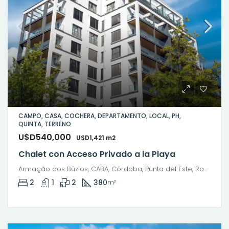
CAMPO, CASA, COCHERA, DEPARTAMENTO, LOCAL, PH,
QUINTA, TERRENO
U$D540,000
U$D1,421 m2
Chalet con Acceso Privado a la Playa
Armação dos Búzios, CABA, Córdoba, Punta del Este, Rosario, Santiago de Chile, Valparaíso, Villa Dolores, Viña del Mar
2
1
2
380
m²