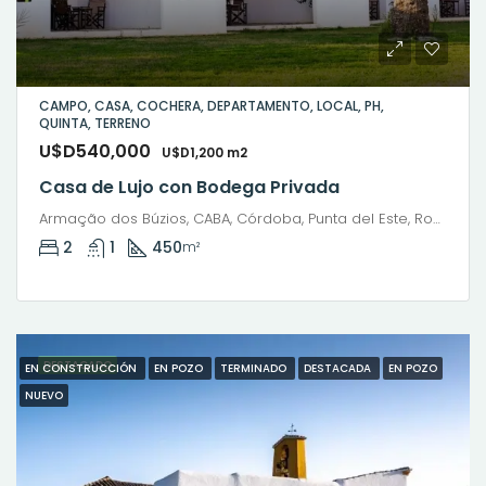
CAMPO, CASA, COCHERA, DEPARTAMENTO, LOCAL, PH,
QUINTA, TERRENO
U$D540,000
U$D1,200 m2
Casa de Lujo con Bodega Privada
Armação dos Búzios, CABA, Córdoba, Punta del Este, Rosario, Santiago de Chile, Valparaíso, Villa Dolores, Viña del Mar
2
1
450
m²
DESTACADO
EN CONSTRUCCIÓN
EN POZO
TERMINADO
DESTACADA
EN POZO
NUEVO