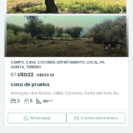
CAMPO, CASA, COCHERA, DEPARTAMENTO, LOCAL, PH,
QUINTA, TERRENO
67
U$D22
U$D33 10
casa de prueba
Armação dos Búzios, CABA, Córdoba, Punta del Este, Rosario, Santiago de Chile, Valparaíso, Villa Dolores, Viña del Mar, Pedro C. Molina, Barrio Cura Brochero, Villa Dolores, Municipio de Villa Dolores, Pedanía Dolores, Departamento San Javier, Córdoba, X5870, Argentina
2
5
ds
m²
WhatsApp
Correo electrónico