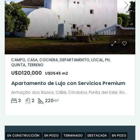
CAMPO, CASA, COCHERA, DEPARTAMENTO, LOCAL, PH,
QUINTA, TERRENO
U$D120,000
U$D545 m2
Apartamento de Lujo con Servicios Premium
Armação dos Búzios, CABA, Córdoba, Punta del Este, Rosario, Santiago de Chile, Valparaíso, Villa Dolores, Viña del Mar
3
2
220
m²
EN CONSTRUCCIÓN
EN POZO
TERMINADO
DESTACADA
EN POZO