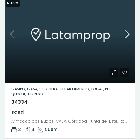
NUEVO
CAMPO, CASA, COCHERA, DEPARTAMENTO, LOCAL, PH,
QUINTA, TERRENO
34334
sdsd
Armação dos Búzios, CABA, Córdoba, Punta del Este, Rosario, Santiago de Chile, Valparaíso, Villa Dolores, Viña del Mar, Pedro C. Molina, Barrio Cura Brochero, Villa Dolores, Municipio de Villa Dolores, Pedanía Dolores, Departamento San Javier, Córdoba, X5870, Argentina
2
3
500
m²