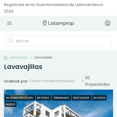
Regístrate en la Guía Inmobiliaria de Latinoamérica
2024
Latamprop
Lavavajillas
Lavavajillas
66
Orden Predeterminado
Ordenar por:
Propiedades
DESTACADO
EN CONSTRUCCIÓN
EN POZO
TERMINADO
DESTACADA
EN POZO
NUEVO