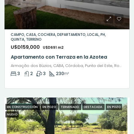
CAMPO, CASA, COCHERA, DEPARTAMENTO, LOCAL, PH,
QUINTA, TERRENO
U$D159,000
U$D691 m2
Apartamento con Terraza en la Azotea
Armação dos Búzios, CABA, Córdoba, Punta del Este, Rosario, Santiago de Chile, Valparaíso, Villa Dolores, Viña del Mar, Mariano Moreno, General San Martín, Río Grande, Municipio de Río Grande, Departamento Río Grande, Tierra del Fuego, 9420, Argentina
3
2
3
230
m²
DESTACADO
EN CONSTRUCCIÓN
EN POZO
TERMINADO
DESTACADA
EN POZO
NUEVO