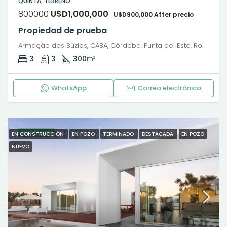
QUINTA, TERRENO
800000
U$D1,000,000
U$D900,000 After precio
Propiedad de prueba
Armação dos Búzios, CABA, Córdoba, Punta del Este, Rosario, Santiago de Chile, Valparaíso, Villa Dolores, Viña del Mar, 9 de Julio, Avenida Presidente Roque Sáenz Peña, Microcentro, San Nicolás, Buenos Aires, Comuna 1, Ciudad Autónoma de Buenos Aires, 1035, Argentina
3
3
300
m²
WhatsApp
Correo electrónico
DESTACADO
EN CONSTRUCCIÓN
EN POZO
TERMINADO
DESTACADA
EN POZO
NUEVO