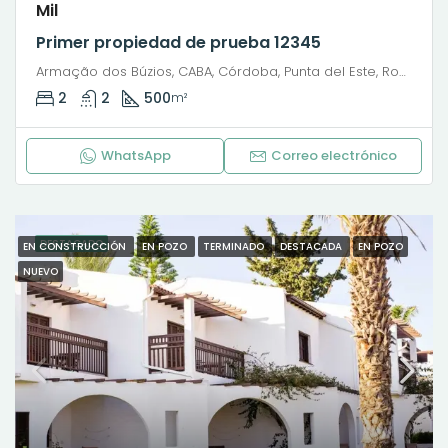
Mil
Primer propiedad de prueba 12345
Armação dos Búzios, CABA, Córdoba, Punta del Este, Rosario, Santiago de Chile, Valparaíso, Villa Dolores, Viña del Mar, Avenida José Bento Ribeiro Dantas
2
2
500
m²
WhatsApp
Correo electrónico
DESTACADO
EN CONSTRUCCIÓN
EN POZO
TERMINADO
DESTACADA
EN POZO
NUEVO