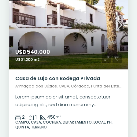
U$D540,000
U$D1,200 m2
Casa de Lujo con Bodega Privada
Armação dos Búzios, CABA, Córdoba, Punta del Este, Rosario, Santiago de Chile, Valparaíso, Villa Dolores, Viña del Mar
Lorem ipsum dolor sit amet, consectetuer
adipiscing elit, sed diam nonummy...
2
1
450
m²
CAMPO, CASA, COCHERA, DEPARTAMENTO, LOCAL, PH,
QUINTA, TERRENO