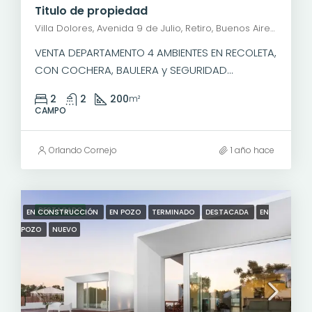
Titulo de propiedad
Villa Dolores, Avenida 9 de Julio, Retiro, Buenos Aires, Comuna 1, Ciudad Autónoma de Buenos Aires, C1059ABQ, Argentina
VENTA DEPARTAMENTO 4 AMBIENTES EN RECOLETA,
CON COCHERA, BAULERA y SEGURIDAD...
2
2
200
m²
CAMPO
Orlando Cornejo
1 año hace
DESTACADO
EN CONSTRUCCIÓN
EN POZO
TERMINADO
DESTACADA
EN
POZO
NUEVO