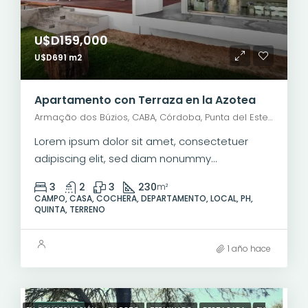
U$D159,000
U$D691 m2
Apartamento con Terraza en la Azotea
Armação dos Búzios, CABA, Córdoba, Punta del Este, Rosario, Santiago de Chile, Valparaíso, Villa Dolores, Viña del Mar, Mariano Moreno, General San Martín, Río Grande, Municipio de Río Grande, Departamento Río Grande, Tierra del Fuego, 9420, Argentina
Lorem ipsum dolor sit amet, consectetuer
adipiscing elit, sed diam nonummy...
3
2
3
230
m²
CAMPO, CASA, COCHERA, DEPARTAMENTO, LOCAL, PH,
QUINTA, TERRENO
1 año hace
DESTACADO