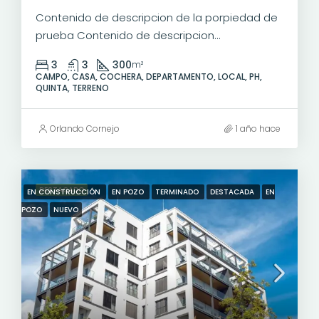
Contenido de descripcion de la porpiedad de
prueba Contenido de descripcion...
3
3
300
m²
CAMPO, CASA, COCHERA, DEPARTAMENTO, LOCAL, PH,
QUINTA, TERRENO
Orlando Cornejo
1 año hace
DESTACADO
EN CONSTRUCCIÓN
EN POZO
TERMINADO
DESTACADA
EN
POZO
NUEVO