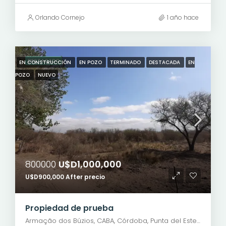
Orlando Cornejo
1 año hace
DESTACADO
EN CONSTRUCCIÓN
EN POZO
TERMINADO
DESTACADA
EN
POZO
NUEVO
800000
U$D1,000,000
U$D900,000 After precio
Propiedad de prueba
Armação dos Búzios, CABA, Córdoba, Punta del Este, Rosario, Santiago de Chile, Valparaíso, Villa Dolores, Viña del Mar, 9 de Julio, Avenida Presidente Roque Sáenz Peña, Microcentro, San Nicolás, Buenos Aires, Comuna 1, Ciudad Autónoma de Buenos Aires, 1035, Argentina