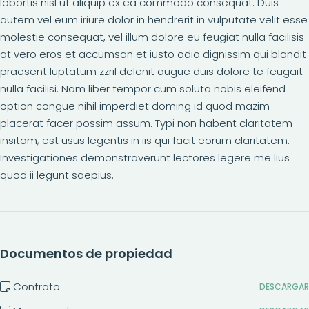
lobortis nisl ut aliquip ex ea commodo consequat. Duis
autem vel eum iriure dolor in hendrerit in vulputate velit esse
molestie consequat, vel illum dolore eu feugiat nulla facilisis
at vero eros et accumsan et iusto odio dignissim qui blandit
praesent luptatum zzril delenit augue duis dolore te feugait
nulla facilisi. Nam liber tempor cum soluta nobis eleifend
option congue nihil imperdiet doming id quod mazim
placerat facer possim assum. Typi non habent claritatem
insitam; est usus legentis in iis qui facit eorum claritatem.
Investigationes demonstraverunt lectores legere me lius
quod ii legunt saepius.
Documentos de propiedad
Contrato
DESCARGAR