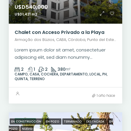
U$D540,000
U$D1,421 m2
Chalet con Acceso Privado a la Playa
Armação dos Búzios, CABA, Córdoba, Punta del Este, Rosario, Santiago de Chile, Valparaíso, Villa Dolores, Viña del Mar
Lorem ipsum dolor sit amet, consectetuer
adipiscing elit, sed diam nonummy...
2
1
2
380
m²
CAMPO, CASA, COCHERA, DEPARTAMENTO, LOCAL, PH,
QUINTA, TERRENO
1 año hace
DESTACADO
EN CONSTRUCCIÓN
EN POZO
TERMINADO
DESTACADA
EN
POZO
NUEVO