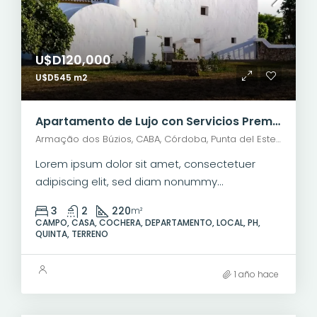
U$D120,000
U$D545 m2
Apartamento de Lujo con Servicios Premium
Armação dos Búzios, CABA, Córdoba, Punta del Este, Rosario, Santiago de Chile, Valparaíso, Villa Dolores, Viña del Mar
Lorem ipsum dolor sit amet, consectetuer
adipiscing elit, sed diam nonummy...
3
2
220
m²
CAMPO, CASA, COCHERA, DEPARTAMENTO, LOCAL, PH,
QUINTA, TERRENO
1 año hace