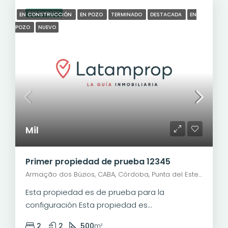
DESTACADO
EN CONSTRUCCIÓN
EN POZO
TERMINADO
DESTACADA
EN
POZO
NUEVO
Mil
Primer propiedad de prueba 12345
Armação dos Búzios, CABA, Córdoba, Punta del Este, Rosario, Santiago de Chile, Valparaíso, Villa Dolores, Viña del Mar, Avenida José Bento Ribeiro Dantas
Esta propiedad es de prueba para la
configuración Esta propiedad es...
2
2
500
m²