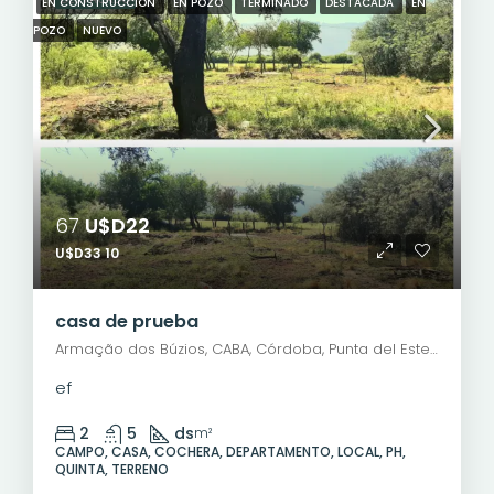
EN CONSTRUCCIÓN
EN POZO
TERMINADO
DESTACADA
EN
POZO
NUEVO
67
U$D22
U$D33 10
casa de prueba
Armação dos Búzios, CABA, Córdoba, Punta del Este, Rosario, Santiago de Chile, Valparaíso, Villa Dolores, Viña del Mar, Pedro C. Molina, Barrio Cura Brochero, Villa Dolores, Municipio de Villa Dolores, Pedanía Dolores, Departamento San Javier, Córdoba, X5870, Argentina
ef
2
5
ds
m²
CAMPO, CASA, COCHERA, DEPARTAMENTO, LOCAL, PH,
QUINTA, TERRENO