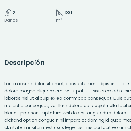
2
130
Baños
m²
Descripción
Lorem ipsum dolor sit amet, consectetuer adipiscing elit
dolore magna aliquam erat volutpat. Ut wisi enim ad minim
lobortis nisl ut aliquip ex ea commodo consequat. Duis aute
molestie consequat, vel illum dolore eu feugiat nulla facili
blandit praesent luptatum zzril delenit augue duis dolore te
eleifend option congue nihil imperdiet doming id quod ma
claritatem insitam; est usus legentis in iis qui facit eoru