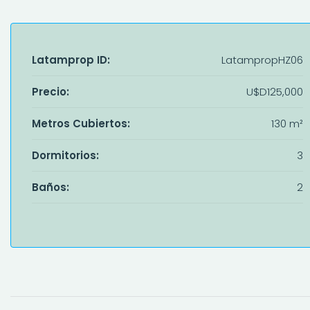
Latamprop ID:
LatampropHZ06
Precio:
U$D125,000
Metros Cubiertos:
130 m²
Dormitorios:
3
Baños:
2