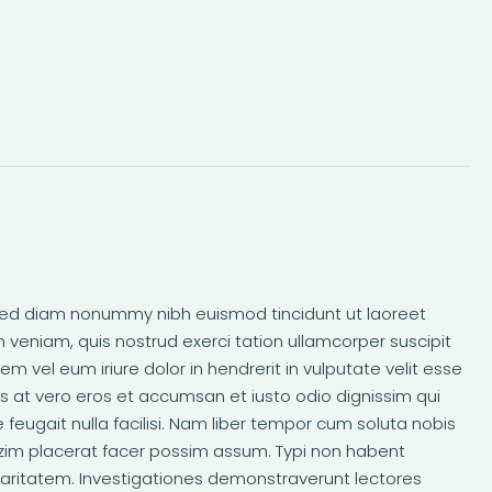
, sed diam nonummy nibh euismod tincidunt ut laoreet
 veniam, quis nostrud exerci tation ullamcorper suscipit
m vel eum iriure dolor in hendrerit in vulputate velit esse
sis at vero eros et accumsan et iusto odio dignissim qui
 feugait nulla facilisi. Nam liber tempor cum soluta nobis
zim placerat facer possim assum. Typi non habent
m claritatem. Investigationes demonstraverunt lectores