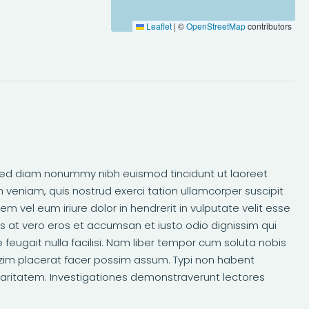
Leaflet
|
©
OpenStreetMap
contributors
, sed diam nonummy nibh euismod tincidunt ut laoreet
 veniam, quis nostrud exerci tation ullamcorper suscipit
m vel eum iriure dolor in hendrerit in vulputate velit esse
sis at vero eros et accumsan et iusto odio dignissim qui
 feugait nulla facilisi. Nam liber tempor cum soluta nobis
zim placerat facer possim assum. Typi non habent
m claritatem. Investigationes demonstraverunt lectores