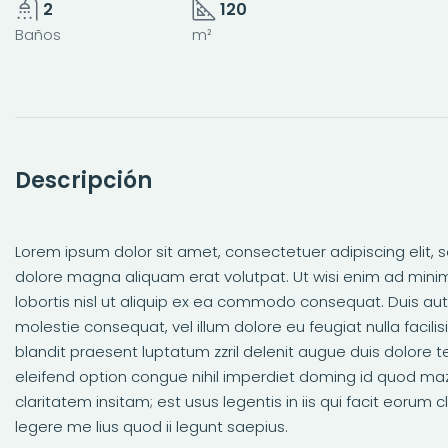
2
120
Baños
m²
Descripción
Lorem ipsum dolor sit amet, consectetuer adipiscing elit
dolore magna aliquam erat volutpat. Ut wisi enim ad minim
lobortis nisl ut aliquip ex ea commodo consequat. Duis aute
molestie consequat, vel illum dolore eu feugiat nulla facili
blandit praesent luptatum zzril delenit augue duis dolore te
eleifend option congue nihil imperdiet doming id quod ma
claritatem insitam; est usus legentis in iis qui facit eoru
legere me lius quod ii legunt saepius.