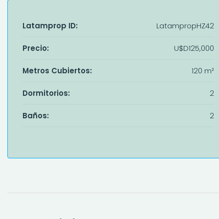
Latamprop ID:
LatampropHZ42
Precio:
U$D125,000
Metros Cubiertos:
120 m²
Dormitorios:
2
Baños:
2