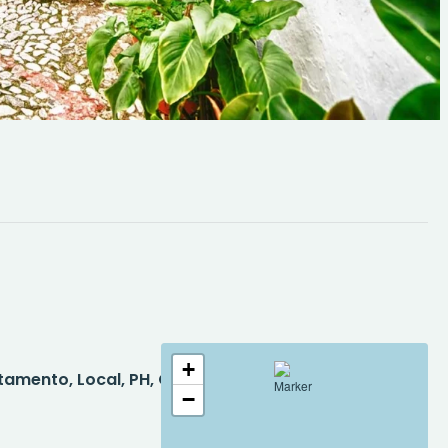
+
mento, Local, PH, Quinta, Terreno
2
−
Dormitorios