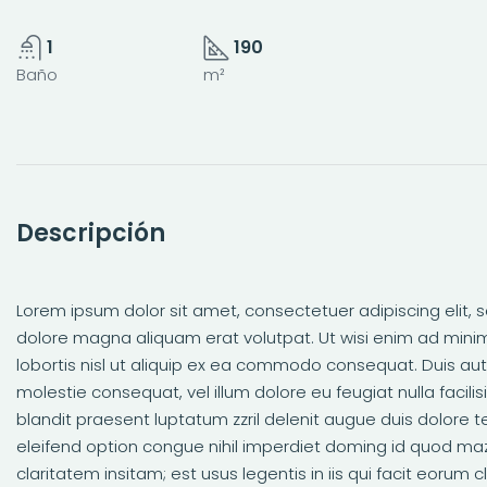
1
190
Baño
m²
Descripción
Lorem ipsum dolor sit amet, consectetuer adipiscing elit
dolore magna aliquam erat volutpat. Ut wisi enim ad minim
lobortis nisl ut aliquip ex ea commodo consequat. Duis aute
molestie consequat, vel illum dolore eu feugiat nulla facili
blandit praesent luptatum zzril delenit augue duis dolore te
eleifend option congue nihil imperdiet doming id quod ma
claritatem insitam; est usus legentis in iis qui facit eoru