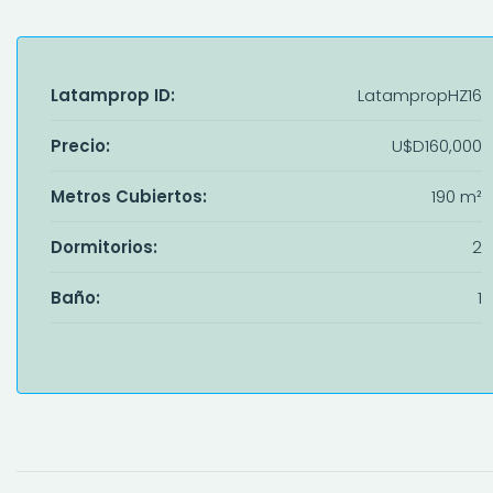
Latamprop ID:
LatampropHZ16
Precio:
U$D160,000
Metros Cubiertos:
190 m²
Dormitorios:
2
Baño:
1