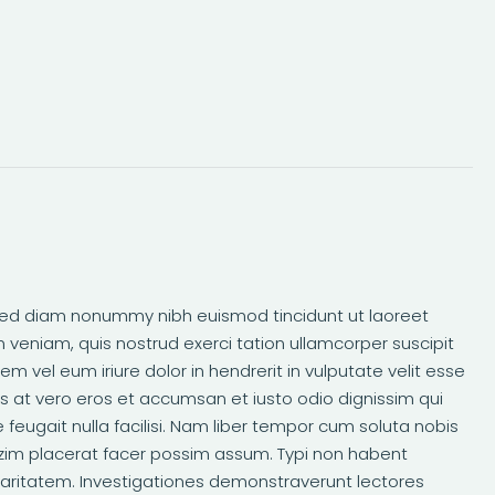
, sed diam nonummy nibh euismod tincidunt ut laoreet
 veniam, quis nostrud exerci tation ullamcorper suscipit
m vel eum iriure dolor in hendrerit in vulputate velit esse
sis at vero eros et accumsan et iusto odio dignissim qui
 feugait nulla facilisi. Nam liber tempor cum soluta nobis
zim placerat facer possim assum. Typi non habent
m claritatem. Investigationes demonstraverunt lectores