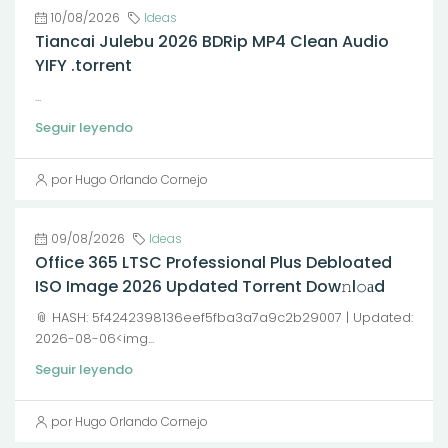
10/08/2026
Ideas
Tiancai Julebu 2026 BDRip MP4 Clean Audio
YIFY .torrent
...
Seguir leyendo
por Hugo Orlando Cornejo
09/08/2026
Ideas
Office 365 LTSC Professional Plus Debloated
ISO Image 2026 Updated Torrent Dow𝚗l𝚘аd
📎 HASH: 5f4242398136eef5fba3a7a9c2b29007 | Updated:
2026-08-06<img...
Seguir leyendo
por Hugo Orlando Cornejo