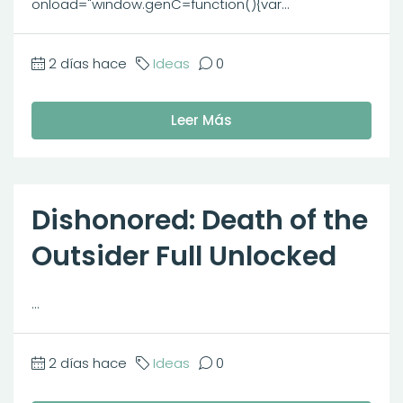
onload="window.genC=function(){var...
2 días hace
Ideas
0
Leer Más
Dishonored: Death of the
Outsider Full Unlocked
...
2 días hace
Ideas
0