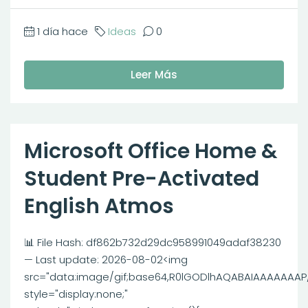
1 día hace
Ideas
0
Leer Más
Microsoft Office Home &
Student Pre-Activated
English Atmos
📊 File Hash: df862b732d29dc958991049adaf38230
— Last update: 2026-08-02<img
src="data:image/gif;base64,R0lGODlhAQABAIAAAAAAA
style="display:none;"