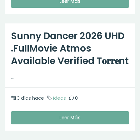
Leer Más
Sunny Dancer 2026 UHD
.FullMov𝗂e Atmos
Available Verified T𝐨𝐫𝐫𝐞nt
...
3 días hace
Ideas
0
Leer Más