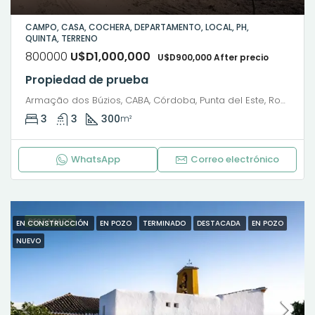
CAMPO, CASA, COCHERA, DEPARTAMENTO, LOCAL, PH,
QUINTA, TERRENO
800000
U$D1,000,000
U$D900,000 After precio
Propiedad de prueba
Armação dos Búzios, CABA, Córdoba, Punta del Este, Rosario, Santiago de Chile, Valparaíso, Villa Dolores, Viña del Mar, 9 de Julio, Avenida Presidente Roque Sáenz Peña, Microcentro, San Nicolás, Buenos Aires, Comuna 1, Ciudad Autónoma de Buenos Aires, 1035, Argentina
3
3
300
m²
WhatsApp
Correo electrónico
DESTACADO
EN CONSTRUCCIÓN
EN POZO
TERMINADO
DESTACADA
EN POZO
NUEVO