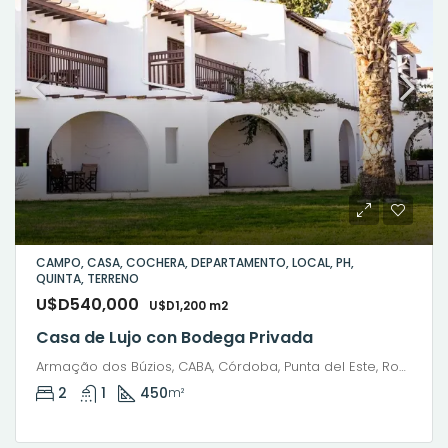
CAMPO, CASA, COCHERA, DEPARTAMENTO, LOCAL, PH,
QUINTA, TERRENO
U$D540,000
U$D1,200 m2
Casa de Lujo con Bodega Privada
Armação dos Búzios, CABA, Córdoba, Punta del Este, Rosario, Santiago de Chile, Valparaíso, Villa Dolores, Viña del Mar
2
1
450
m²