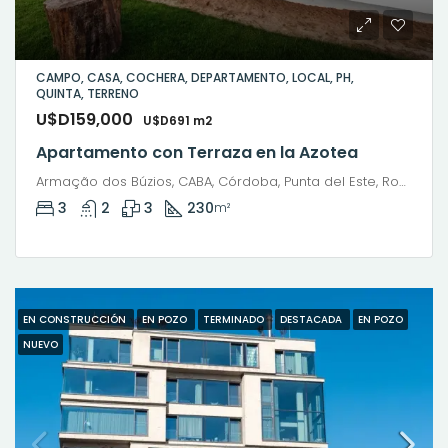
CAMPO, CASA, COCHERA, DEPARTAMENTO, LOCAL, PH,
QUINTA, TERRENO
U$D159,000
U$D691 m2
Apartamento con Terraza en la Azotea
Armação dos Búzios, CABA, Córdoba, Punta del Este, Rosario, Santiago de Chile, Valparaíso, Villa Dolores, Viña del Mar, Mariano Moreno, General San Martín, Río Grande, Municipio de Río Grande, Departamento Río Grande, Tierra del Fuego, 9420, Argentina
3
2
3
230
m²
EN CONSTRUCCIÓN
EN POZO
TERMINADO
DESTACADA
EN POZO
NUEVO