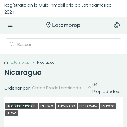
Regístrate en la Guía Inmobiliaria de Latinoamérica
2024
Latamprop
Nicaragua
Nicaragua
64
Orden Predeterminado
Ordenar por:
Propiedades
DESTACADO
EN CONSTRUCCIÓN
EN POZO
TERMINADO
DESTACADA
EN POZO
NUEVO