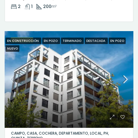
2
1
200
m²
DESTACADO
EN CONSTRUCCIÓN
EN POZO
TERMINADO
DESTACADA
EN POZO
NUEVO
CAMPO, CASA, COCHERA, DEPARTAMENTO, LOCAL, PH,