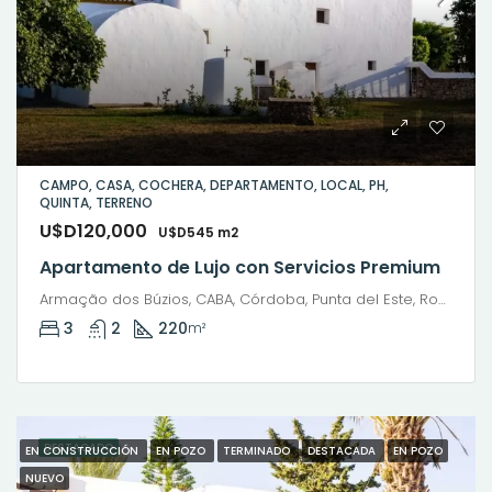
CAMPO, CASA, COCHERA, DEPARTAMENTO, LOCAL, PH,
QUINTA, TERRENO
U$D120,000
U$D545 m2
Apartamento de Lujo con Servicios Premium
Armação dos Búzios, CABA, Córdoba, Punta del Este, Rosario, Santiago de Chile, Valparaíso, Villa Dolores, Viña del Mar
3
2
220
m²
DESTACADO
EN CONSTRUCCIÓN
EN POZO
TERMINADO
DESTACADA
EN POZO
NUEVO