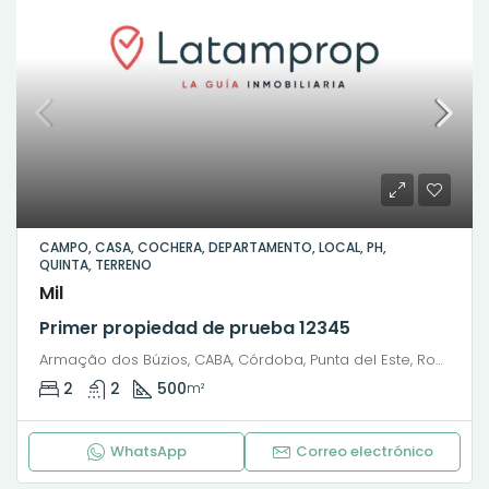
CAMPO, CASA, COCHERA, DEPARTAMENTO, LOCAL, PH,
QUINTA, TERRENO
Mil
Primer propiedad de prueba 12345
Armação dos Búzios, CABA, Córdoba, Punta del Este, Rosario, Santiago de Chile, Valparaíso, Villa Dolores, Viña del Mar, Avenida José Bento Ribeiro Dantas
2
2
500
m²
WhatsApp
Correo electrónico