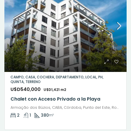
CAMPO, CASA, COCHERA, DEPARTAMENTO, LOCAL, PH,
QUINTA, TERRENO
U$D540,000
U$D1,421 m2
Chalet con Acceso Privado a la Playa
Armação dos Búzios, CABA, Córdoba, Punta del Este, Rosario, Santiago de Chile, Valparaíso, Villa Dolores, Viña del Mar
2
1
380
m²