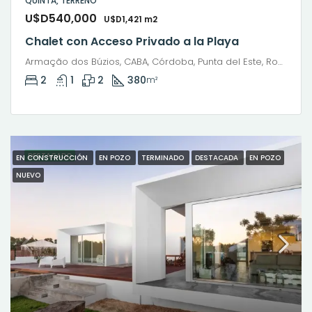
QUINTA, TERRENO
U$D540,000
U$D1,421 m2
Chalet con Acceso Privado a la Playa
Armação dos Búzios, CABA, Córdoba, Punta del Este, Rosario, Santiago de Chile, Valparaíso, Villa Dolores, Viña del Mar
2
1
2
380
m²
DESTACADO
EN CONSTRUCCIÓN
EN POZO
TERMINADO
DESTACADA
EN POZO
NUEVO