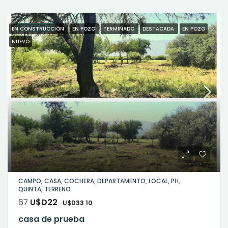
DESTACADO
EN CONSTRUCCIÓN
EN POZO
TERMINADO
DESTACADA
EN POZO
NUEVO
CAMPO, CASA, COCHERA, DEPARTAMENTO, LOCAL, PH,
QUINTA, TERRENO
67
U$D22
U$D33 10
casa de prueba