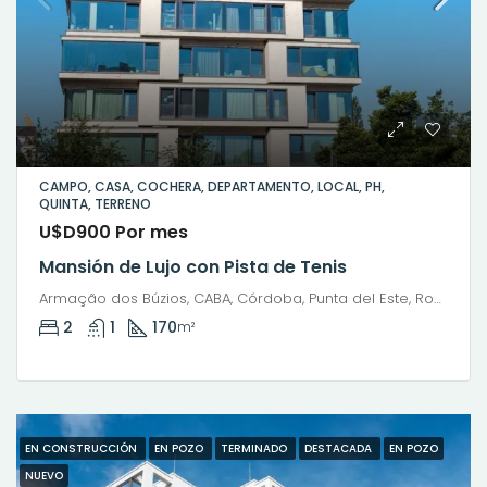
CAMPO, CASA, COCHERA, DEPARTAMENTO, LOCAL, PH,
QUINTA, TERRENO
U$D900 Por mes
Mansión de Lujo con Pista de Tenis
Armação dos Búzios, CABA, Córdoba, Punta del Este, Rosario, Santiago de Chile, Valparaíso, Villa Dolores, Viña del Mar
2
1
170
m²
EN CONSTRUCCIÓN
EN POZO
TERMINADO
DESTACADA
EN POZO
NUEVO