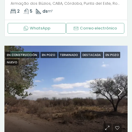
Armação dos Búzios, CABA, Córdoba, Punta del Este, Rosario, Santiago de Chile, Valparaíso, Villa Dolores, Viña del Mar, Pedro C. Molina, Barrio Cura Brochero, Villa Dolores, Municipio de Villa Dolores, Pedanía Dolores, Departamento San Javier, Córdoba, X5870, Argentina
2
5
ds
m²
WhatsApp
Correo electrónico
DESTACADO
EN CONSTRUCCIÓN
EN POZO
TERMINADO
DESTACADA
EN POZO
NUEVO