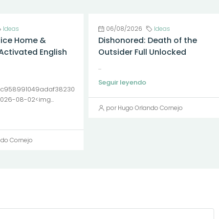
Ideas
06/08/2026
Ideas
fice Home &
Dishonored: Death of the
Activated English
Outsider Full Unlocked
...
Seguir leyendo
c958991049adaf38230
2026-08-02<img...
por Hugo Orlando Cornejo
ndo Cornejo