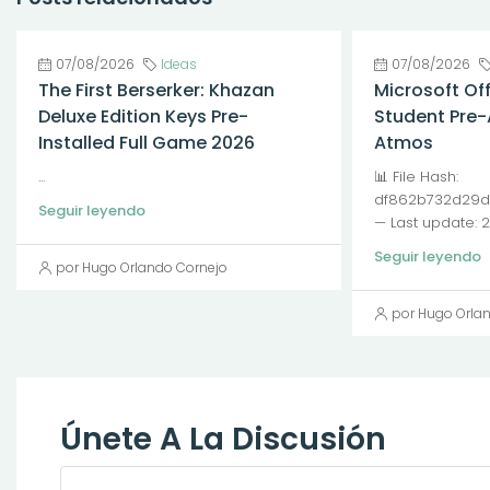
07/08/2026
Ideas
07/08/2026
The First Berserker: Khazan
Microsoft Of
Deluxe Edition Keys Pre-
Student Pre-
Installed Full Game 2026
Atmos
...
📊 File Hash:
df862b732d29d
Seguir leyendo
— Last update: 
Seguir leyendo
por Hugo Orlando Cornejo
por Hugo Orla
Únete A La Discusión