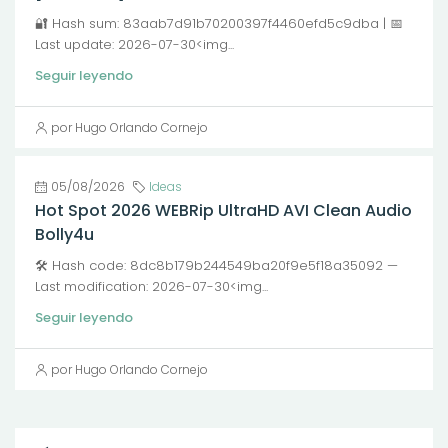
🔐 Hash sum: 83aab7d91b70200397f4460efd5c9dba | 📅
Last update: 2026-07-30<img...
Seguir leyendo
por Hugo Orlando Cornejo
05/08/2026
Ideas
Hot Spot 2026 WEBRip UltraHD AVI Clean Audio
Bolly4u
🛠 Hash code: 8dc8b179b244549ba20f9e5f18a35092 —
Last modification: 2026-07-30<img...
Seguir leyendo
por Hugo Orlando Cornejo