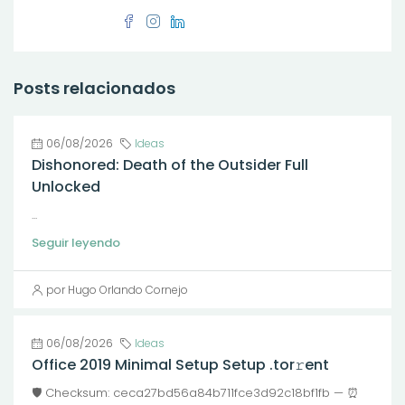
Posts relacionados
06/08/2026
Ideas
Dishonored: Death of the Outsider Full
Unlocked
...
Seguir leyendo
por Hugo Orlando Cornejo
06/08/2026
Ideas
Office 2019 Minimal Setup Setup .tor𝚛ent
🛡️ Checksum: ceca27bd56a84b711fce3d92c18bf1fb — ⏰