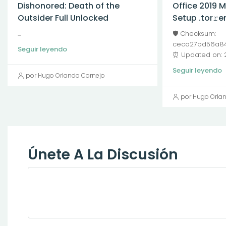
Dishonored: Death of the
Office 2019 
Outsider Full Unlocked
Setup .tor𝚛e
...
🛡️ Checksum:
ceca27bd56a84b
Seguir leyendo
⏰ Updated on: 
Seguir leyendo
por Hugo Orlando Cornejo
por Hugo Orla
Únete A La Discusión