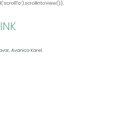
rollTo’).scrollIntoView();};
INK
avar, Avanica Karel.