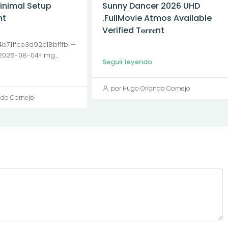
Minimal Setup
Sunny Dancer 2026 UHD
nt
.FullMov𝗂e Atmos Available
Verified T𝐨𝐫𝐫𝐞nt
711fce3d92c18bf1fb —
...
2026-08-04<img...
Seguir leyendo
por Hugo Orlando Cornejo
ndo Cornejo