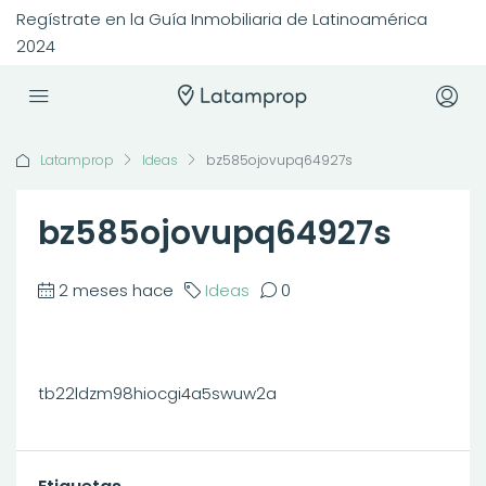
Regístrate en la Guía Inmobiliaria de Latinoamérica
2024
Latamprop
Ideas
bz585ojovupq64927s
bz585ojovupq64927s
2 meses hace
Ideas
0
tb22ldzm98hiocgi4a5swuw2a