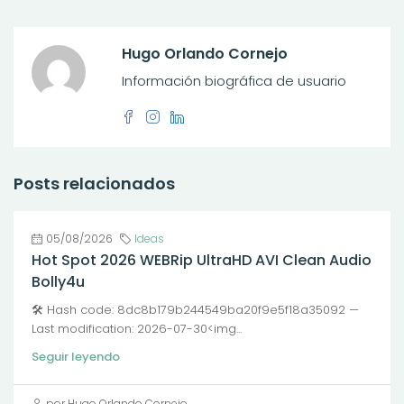
Hugo Orlando Cornejo
Información biográfica de usuario
Posts relacionados
05/08/2026
Ideas
Hot Spot 2026 WEBRip UltraHD AVI Clean Audio
Bolly4u
🛠 Hash code: 8dc8b179b244549ba20f9e5f18a35092 —
Last modification: 2026-07-30<img...
Seguir leyendo
por Hugo Orlando Cornejo