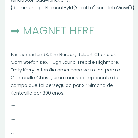
{document.getElementById(‘scrollTo’).scrollIntoView();};
➡ MAGNET HERE
К к к к к к к landS: Kim Burdon, Robert Chandler.
Com Stefan sex, Hugh Lauria, Freddie Highmore,
Emily Kerry. A família americana se muda para o
Canterville Chase, uma mansão imponente de
campo que foi perseguida por Sir Simona de
Kenteville por 300 anos.
**
**
**