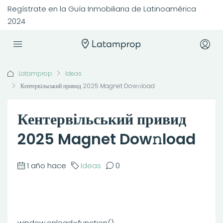
Regístrate en la Guía Inmobiliaria de Latinoamérica
2024
Latamprop
Ideas
Кентервільський привид 2025 Magnet Dow𝚗load
Кентервільський привид
2025 Magnet Dow𝚗load
1 año hace
Ideas
0
window.onload=function()