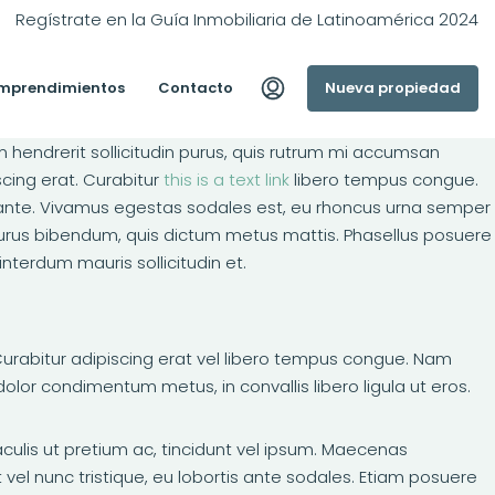
Regístrate en la Guía Inmobiliaria de Latinoamérica 2024
mprendimientos
Contacto
Nueva propiedad
m hendrerit sollicitudin purus, quis rutrum mi accumsan
scing erat. Curabitur
this is a text link
libero tempus congue.
to ante. Vivamus egestas sodales est, eu rhoncus urna semper
s purus bibendum, quis dictum metus mattis. Phasellus posuere
interdum mauris sollicitudin et.
t. Curabitur adipiscing erat vel libero tempus congue. Nam
olor condimentum metus, in convallis libero ligula ut eros.
aculis ut pretium ac, tincidunt vel ipsum. Maecenas
vel nunc tristique, eu lobortis ante sodales. Etiam posuere