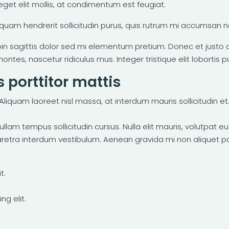
a eget elit mollis, at condimentum est feugiat.
iquam hendrerit sollicitudin purus, quis rutrum mi accumsan n
 Proin sagittis dolor sed mi elementum pretium. Donec et jus
ntes, nascetur ridiculus mus. Integer tristique elit lobortis
 porttitor mattis
iquam laoreet nisl massa, at interdum mauris sollicitudin et. Ma
Nullam tempus sollicitudin cursus. Nulla elit mauris, volutpat e
etra interdum vestibulum. Aenean gravida mi non aliquet port
t.
g elit.