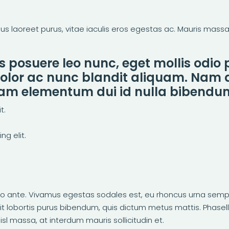
 laoreet purus, vitae iaculis eros egestas ac. Mauris massa e
s posuere leo nunc, eget mollis odio
dolor ac nunc blandit aliquam. Nam 
 Nam elementum dui id nulla bibend
t.
g elit.
sto ante. Vivamus egestas sodales est, eu rhoncus urna sem
elit lobortis purus bibendum, quis dictum metus mattis. Phasel
isl massa, at interdum mauris sollicitudin et.