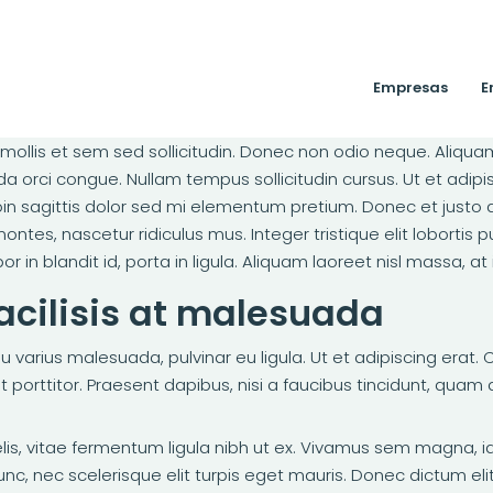
Empresas
E
 mollis et sem sed sollicitudin. Donec non odio neque. Aliqua
a orci congue. Nullam tempus sollicitudin cursus. Ut et adipi
 Proin sagittis dolor sed mi elementum pretium. Donec et jus
ntes, nascetur ridiculus mus. Integer tristique elit loborti
in blandit id, porta in ligula. Aliquam laoreet nisl massa, at 
facilisis at malesuada
 eu varius malesuada, pulvinar eu ligula. Ut et adipiscing era
orttitor. Praesent dapibus, nisi a faucibus tincidunt, quam d
elis, vitae fermentum ligula nibh ut ex. Vivamus sem magna, i
 nec scelerisque elit turpis eget mauris. Donec dictum elit 