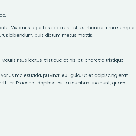
ec.
to ante. Vivamus egestas sodales est, eu rhoncus urna semper
 purus bibendum, quis dictum metus mattis.
uris risus lectus, tristique at nisl at, pharetra tristique
u varius malesuada, pulvinar eu ligula. Ut et adipiscing erat.
titor. Praesent dapibus, nisi a faucibus tincidunt, quam